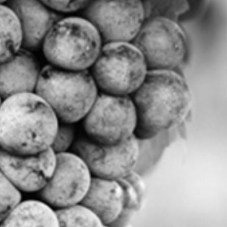
fruités, très agréables à boire
et de qualité. En rouge, rosé
sec, demi-sec et moelleux.
Avec une gamme qui s’étend
pour tous les goûts. Et pour
continuer dans notre esprit
de modernité, nos vins sont
conditionnés uniquement en
Bag in Box.
Avec une gamme qualitative et
des conditionnements de
deux, trois, cinq ou dix litres.
Nous produisons, élaborons, nos
vins au domaine.