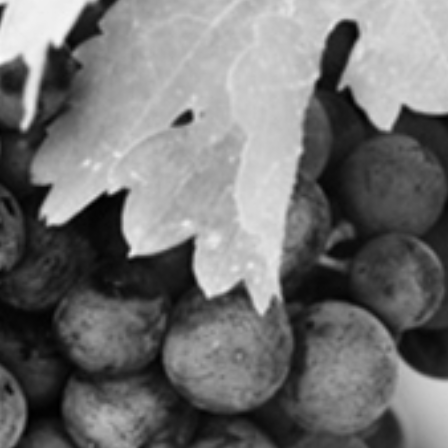
Au cœur de l’appellation
Cahors en troisième terrasse.
Situé sur une petite commune du
Lot, Lacapelle-Cabanac à 35 km
de Cahors, et 6 km de Puy-
l’Eveque 3ème site du Lot.
Depuis 2005, nous sommes
l’une des très rares
exploitations à avoir fait le
choix de produire sur la
totalité de notre vignoble des
vins IGP Côtes du Lot. Ainsi,
nous pouvons satisfaire une
clientèle plus jeune qui
désire déguster des vins